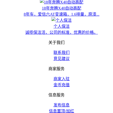
18年奔腾X40自动高配
8年车，爱信六AT变速箱，1.6排量，原漆...
个人保洁
诚揽保洁活，公司的标准，优惠的价格。
关于我们
联系我们
意见建议
商家服务
商家入驻
金币充值
信息服务
发布信息
信息置顶/加红