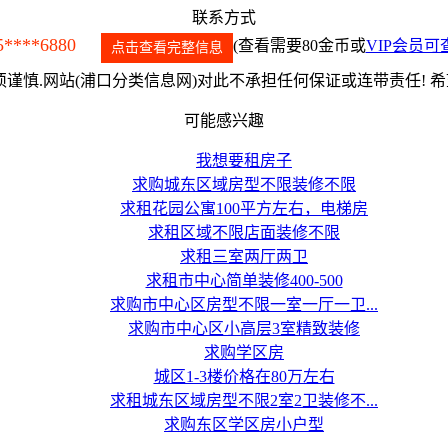
联系方式
5****6880
(查看需要80金币或
VIP会员可
点击查看完整信息
谨慎.网站(浦口分类信息网)对此不承担任何保证或连带责任! 
可能感兴趣
我想要租房子
求购城东区域房型不限装修不限
求租花园公寓100平方左右，电梯房
求租区域不限店面装修不限
求租三室两厅两卫
求租市中心简单装修400-500
求购市中心区房型不限一室一厅一卫...
求购市中心区小高层3室精致装修
求购学区房
城区1-3楼价格在80万左右
求租城东区域房型不限2室2卫装修不...
求购东区学区房小户型