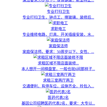
保洁要求55岁以下，身体健康，能坚持正...
专业打扫卫生
专业打扫卫生，钟点工，擦玻璃，装修后...
求职电工
专业维修电路，灯具，开关插座安装，水...
家庭保洁师
家庭保洁师。要求：50周岁以下、女性、...
求租区域不限店面装修...
本人想开一间棋盘室，一般也就6间那样子...
求租三室两厅两卫
交通便利，有停车位，设施齐全，拎包入...
医药代表2名
基因公司招聘医药代表2名，要求：大专以...